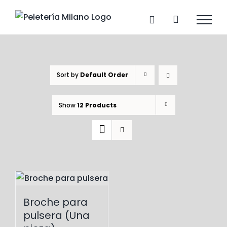
Skip
to
content
Sort by
Default Order
Show
12 Products
Broche para
pulsera (Una