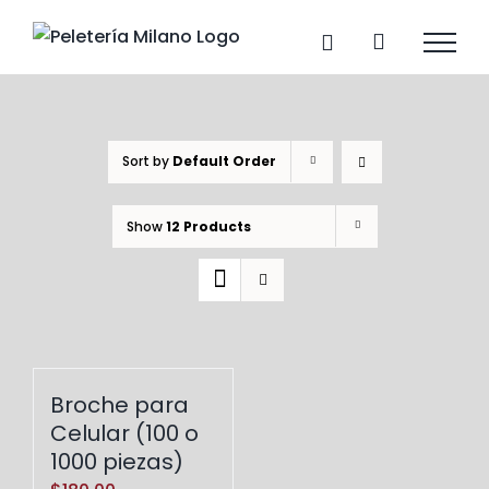
Skip
to
content
Sort by
Default Order
Show
12 Products
Broche para
Celular (100 o
1000 piezas)