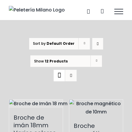
Skip
to
content
Sort by
Default Order
Show
12 Products
Broche de
imán 18mm
Broche