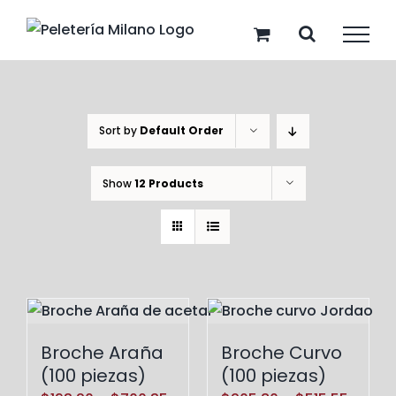
Skip
to
content
Sort by
Default Order
Show
12 Products
Broche Araña
Broche Curvo
(100 piezas)
(100 piezas)