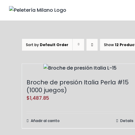
Skip
to
content
Sort by
Default Order
Show
12 Produc
Broche de presión Italia Perla #15
(1000 juegos)
$
1,487.85
Añadir al carrito
Details