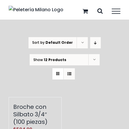
Skip
to
content
Sort by
Default Order
Show
12 Products
Broche con
Silbato 3/4″
(100 piezas)