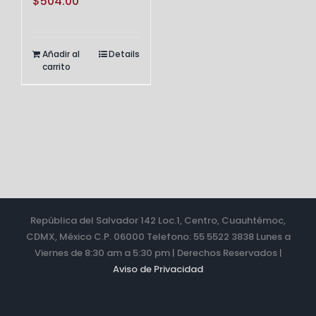
$
504.00
Añadir al
Details
carrito
República del Salvador 142 Loc.1, Centro, Cuauhtémoc,
CDMX, México C.P. 06000 Telefono: 55 5522 3838 Lunes a
Viernes de 8:30 am a 5:30 pm | Derechos Reservados |
Aviso de Privacidad