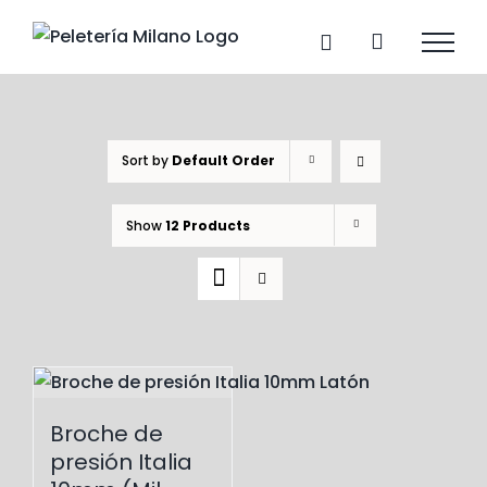
Skip
to
content
Sort by
Default Order
Show
12 Products
Broche de
presión Italia