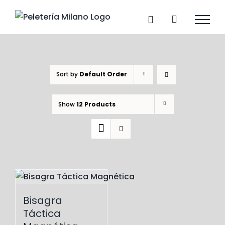
Skip
to
content
Sort by
Default Order
Show
12 Products
Bisagra
Táctica