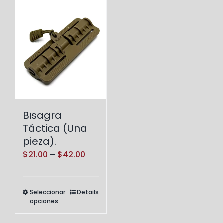
Bisagra
Táctica (Una
pieza).
Price
$
21.00
–
$
42.00
range:
$21.00
Seleccionar
Details
Este
through
opciones
producto
$42.00
tiene