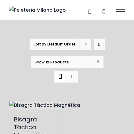
Skip
to
content
Sort by
Default Order
Show
12 Products
Bisagra
Táctica