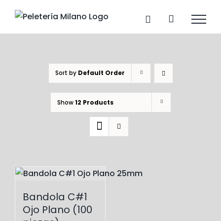
Skip
to
content
Sort by
Default Order
Show
12 Products
Bandola C#1
Ojo Plano (100