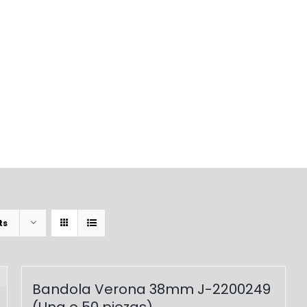
ts
Bandola Verona 38mm J-2200249