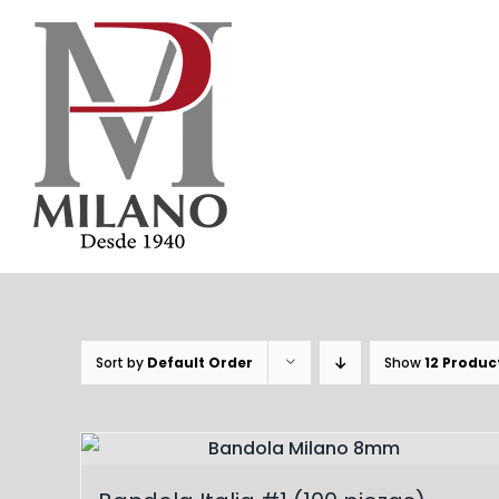
Skip
to
content
Sort by
Default Order
Show
12 Produc