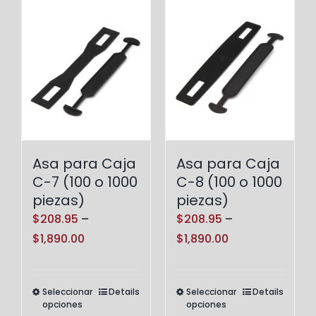
Asa para Caja
Asa para Caja
C-7 (100 o 1000
C-8 (100 o 1000
piezas)
piezas)
$
208.95
–
$
208.95
–
Price
Price
$
1,890.00
$
1,890.00
range:
range:
$208.95
$208.95
Seleccionar
Details
Seleccionar
Details
Este
Este
through
through
opciones
opciones
producto
producto