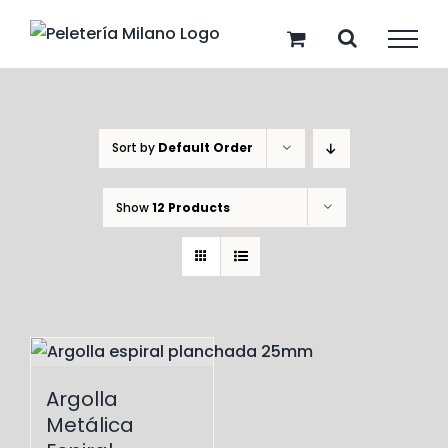
Skip
to
content
Sort by
Default Order
Show
12 Products
Argolla
Metálica