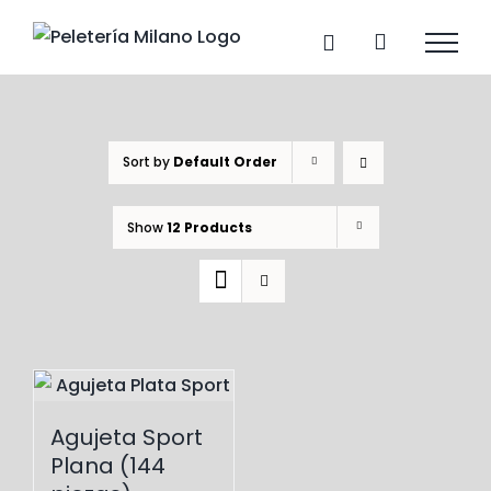
Skip
to
content
Sort by
Default Order
Show
12 Products
Agujeta Sport
Plana (144