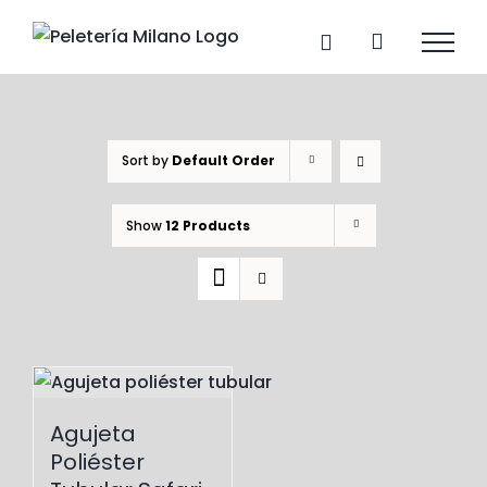
Skip
to
content
Sort by
Default Order
Show
12 Products
Agujeta
Poliéster