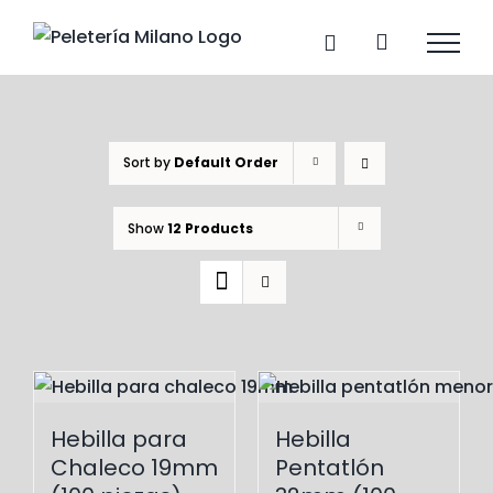
Skip
to
content
Sort by
Default Order
Show
12 Products
Hebilla para
Hebilla
Chaleco 19mm
Pentatlón