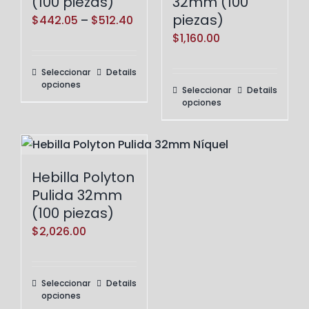
(100 piezas)
32mm (100
piezas)
Price
$
442.05
–
$
512.40
$
1,160.00
range:
$442.05
Seleccionar
Details
Este
through
opciones
Seleccionar
Details
Este
producto
$512.40
opciones
producto
tiene
tiene
múltiples
múltiples
variantes.
variantes.
Las
Hebilla Polyton
Las
opciones
Pulida 32mm
opciones
se
(100 piezas)
se
pueden
$
2,026.00
pueden
elegir
elegir
en
Seleccionar
Details
Este
en
la
opciones
producto
la
página