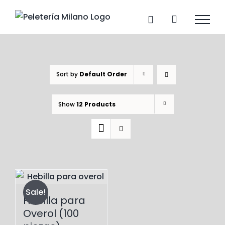
Skip
to
content
Sort by
Default Order
Show
12 Products
Sale!
Hebilla para
Overol (100